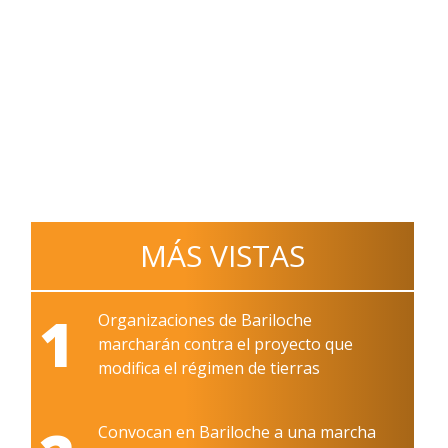
MÁS VISTAS
1
Organizaciones de Bariloche
marcharán contra el proyecto que
modifica el régimen de tierras
Convocan en Bariloche a una marcha