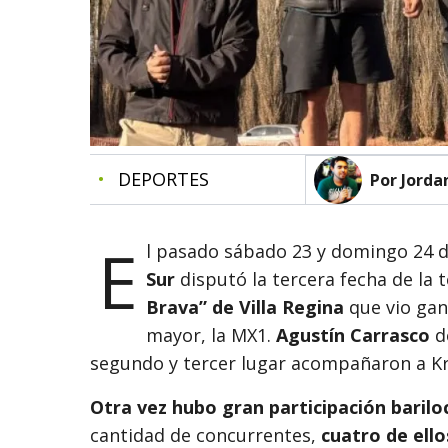
•
DEPORTES
Por Jorda
E
l pasado sábado 23 y domingo 24 d
Sur
disputó la tercera fecha de la
Brava” de Villa Regina
que vio gan
mayor, la MX1.
Agustín Carrasco
de
segundo y tercer lugar acompañaron a Kri
Otra vez hubo gran participación baril
cantidad de concurrentes,
cuatro de ell