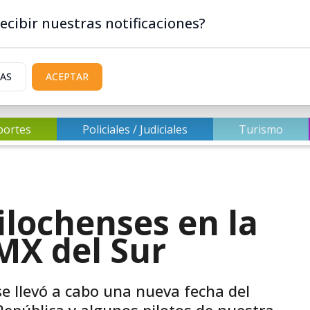
ecibir nuestras notificaciones?
IAS
ACEPTAR
portes
Policiales / Judiciales
Turismo
ilochenses en la
 MX del Sur
se llevó a cabo una nueva fecha del
epública y algunos pilotos de nuestra