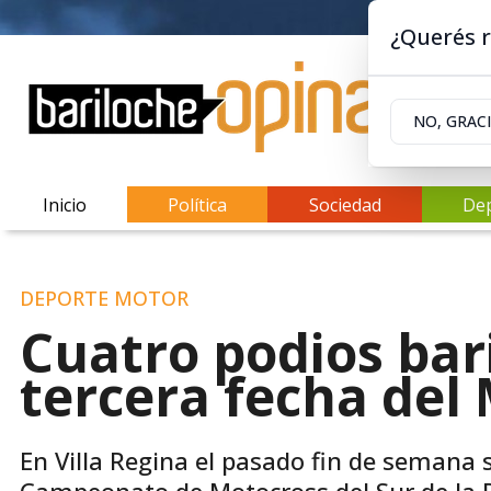
¿Querés r
NO, GRAC
Inicio
Política
Sociedad
De
DEPORTE MOTOR
Cuatro podios bar
tercera fecha del
En Villa Regina el pasado fin de semana 
Campeonato de Motocross del Sur de la R