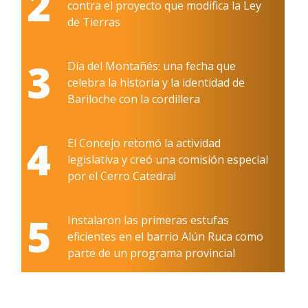
2
contra el proyecto que modifica la Ley
de Tierras
3
Día del Montañés: una fecha que
celebra la historia y la identidad de
Bariloche con la cordillera
4
El Concejo retomó la actividad
legislativa y creó una comisión especial
por el Cerro Catedral
5
Instalaron las primeras estufas
eficientes en el barrio Alún Ruca como
parte de un programa provincial