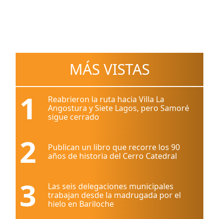
MÁS VISTAS
1
Reabrieron la ruta hacia Villa La
Angostura y Siete Lagos, pero Samoré
sigue cerrado
2
Publican un libro que recorre los 90
años de historia del Cerro Catedral
3
Las seis delegaciones municipales
trabajan desde la madrugada por el
hielo en Bariloche