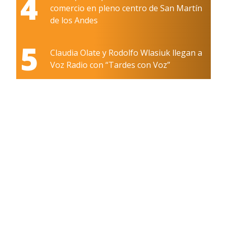
4
comercio en pleno centro de San Martín
de los Andes
5
Claudia Olate y Rodolfo Wlasiuk llegan a
Voz Radio con “Tardes con Voz”