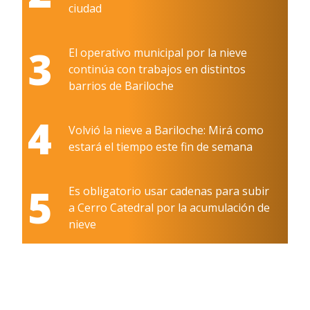
ciudad
3
El operativo municipal por la nieve
continúa con trabajos en distintos
barrios de Bariloche
4
Volvió la nieve a Bariloche: Mirá como
estará el tiempo este fin de semana
5
Es obligatorio usar cadenas para subir
a Cerro Catedral por la acumulación de
nieve