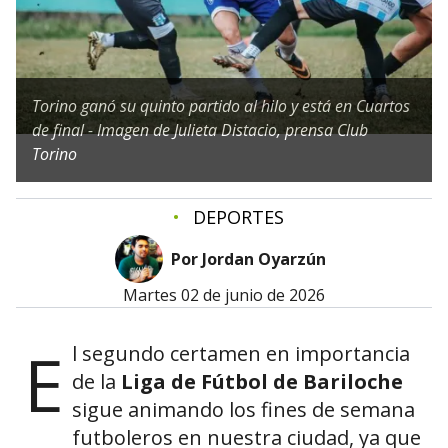
Torino ganó su quinto partido al hilo y está en Cuartos
de final - Imagen de Julieta Distacio, prensa Club
Torino
•
DEPORTES
Por Jordan Oyarzún
martes 02 de junio de 2026
E
l segundo certamen en importancia
de la
Liga de Fútbol de Bariloche
sigue animando los fines de semana
futboleros en nuestra ciudad, ya que