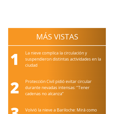
MÁS VISTAS
1
La nieve complica la circulación y
suspendieron distintas actividades en la
ciudad
2
Protección Civil pidió evitar circular
durante nevadas intensas: “Tener
cadenas no alcanza”
3
Volvió la nieve a Bariloche: Mirá como