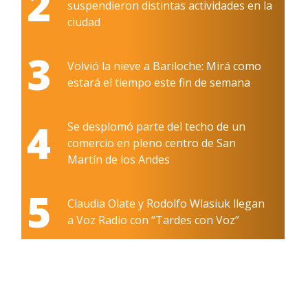
2
suspendieron distintas actividades en la
ciudad
3
Volvió la nieve a Bariloche: Mirá como
estará el tiempo este fin de semana
4
Se desplomó parte del techo de un
comercio en pleno centro de San
Martín de los Andes
5
Claudia Olate y Rodolfo Wlasiuk llegan
a Voz Radio con “Tardes con Voz”