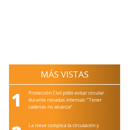
MÁS VISTAS
1
Protección Civil pidió evitar circular
durante nevadas intensas: “Tener
cadenas no alcanza”
La nieve complica la circulación y