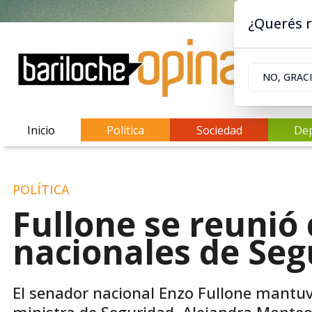
¿Querés r
NO, GRAC
Inicio
Política
Sociedad
De
POLÍTICA
Fullone se reunió
nacionales de Seg
El senador nacional Enzo Fullone mantuv
ministra de Seguridad, Alejandra Monteoli