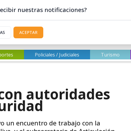
ecibir nuestras notificaciones?
IAS
ACEPTAR
portes
Policiales / Judiciales
Turismo
 con autoridades
uridad
o un encuentro de trabajo con la
va, y el subsecretario de Articulación