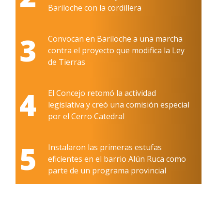
Bariloche con la cordillera
3
Convocan en Bariloche a una marcha
contra el proyecto que modifica la Ley
de Tierras
4
El Concejo retomó la actividad
legislativa y creó una comisión especial
por el Cerro Catedral
5
Instalaron las primeras estufas
eficientes en el barrio Alún Ruca como
parte de un programa provincial