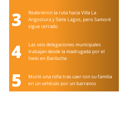
3
Reabrieron la ruta hacia Villa La
Angostura y Siete Lagos, pero Samoré
sigue cerrado
4
Las seis delegaciones municipales
trabajan desde la madrugada por el
hielo en Bariloche
5
Murió una niña tras caer con su familia
en un vehículo por un barranco