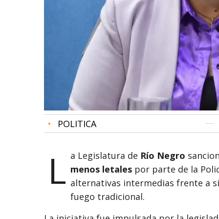
•
POLITICA
L
a Legislatura de
Río Negro
sancionó
menos letales
por parte de la Poli
alternativas intermedias frente a s
fuego tradicional.
La iniciativa fue impulsada por la legisla