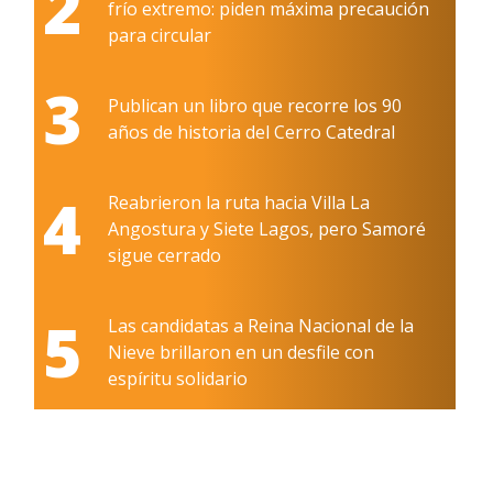
2
frío extremo: piden máxima precaución
para circular
3
Publican un libro que recorre los 90
años de historia del Cerro Catedral
4
Reabrieron la ruta hacia Villa La
Angostura y Siete Lagos, pero Samoré
sigue cerrado
5
Las candidatas a Reina Nacional de la
Nieve brillaron en un desfile con
espíritu solidario