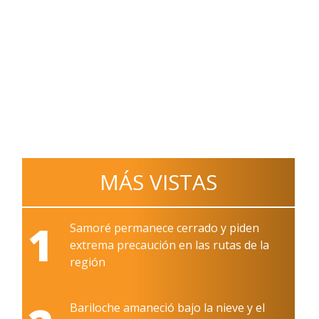
MÁS VISTAS
1
Samoré permanece cerrado y piden
extrema precaución en las rutas de la
región
Bariloche amaneció bajo la nieve y el