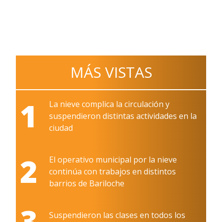
MÁS VISTAS
1
La nieve complica la circulación y
suspendieron distintas actividades en la
ciudad
2
El operativo municipal por la nieve
continúa con trabajos en distintos
barrios de Bariloche
3
Suspendieron las clases en todos los