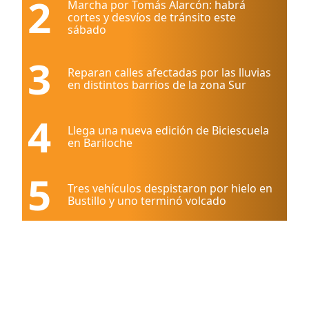
2
Marcha por Tomás Alarcón: habrá
cortes y desvíos de tránsito este
sábado
3
Reparan calles afectadas por las lluvias
en distintos barrios de la zona Sur
4
Llega una nueva edición de Biciescuela
en Bariloche
5
Tres vehículos despistaron por hielo en
Bustillo y uno terminó volcado