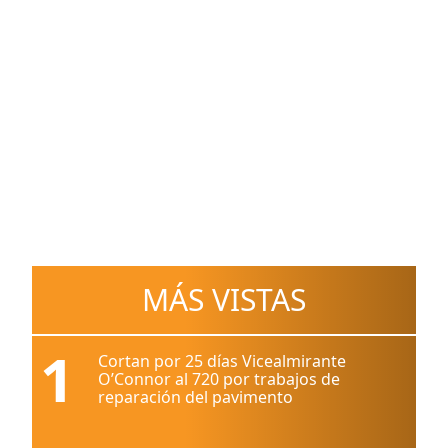
MÁS VISTAS
1
Cortan por 25 días Vicealmirante
O’Connor al 720 por trabajos de
reparación del pavimento