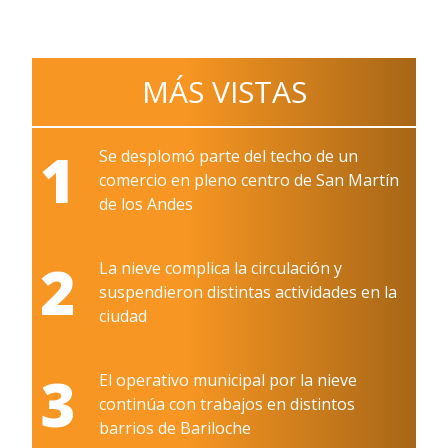
MÁS VISTAS
1
Se desplomó parte del techo de un
comercio en pleno centro de San Martín
de los Andes
2
La nieve complica la circulación y
suspendieron distintas actividades en la
ciudad
3
El operativo municipal por la nieve
continúa con trabajos en distintos
barrios de Bariloche