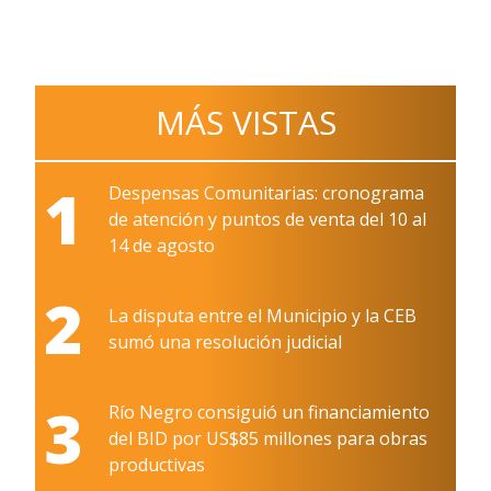
MÁS VISTAS
1
Despensas Comunitarias: cronograma
de atención y puntos de venta del 10 al
14 de agosto
2
La disputa entre el Municipio y la CEB
sumó una resolución judicial
3
Río Negro consiguió un financiamiento
del BID por US$85 millones para obras
productivas