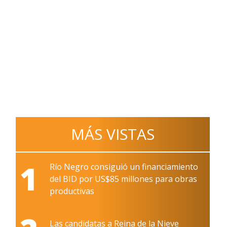
MÁS VISTAS
1
Río Negro consiguió un financiamiento
del BID por US$85 millones para obras
productivas
Las candidatas a Reina de la Nieve