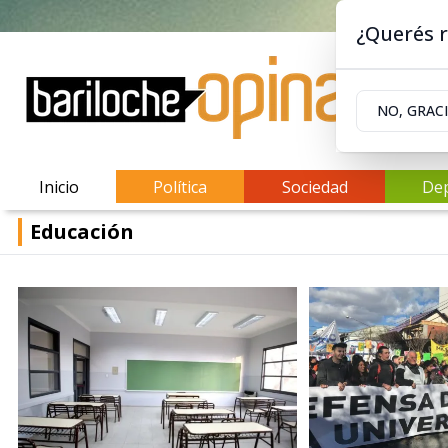
¿Querés r
NO, GRAC
Inicio
Política
Sociedad
De
Educación