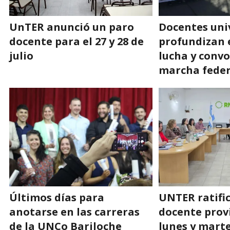
UnTER anunció un paro
Docentes uni
docente para el 27 y 28 de
profundizan e
julio
lucha y conv
marcha feder
Últimos días para
UNTER ratific
anotarse en las carreras
docente prov
de la UNCo Bariloche
lunes y mart