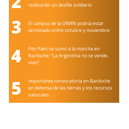
2
realizarán un desfile solidario
3
El campus de la UNRN podría estar
terminado entre octubre y noviembre
4
Fito Páez se sumó a la marcha en
Bariloche: “La Argentina no se vende,
man”
5
Importante convocatoria en Bariloche
en defensa de las tierras y los recursos
naturales